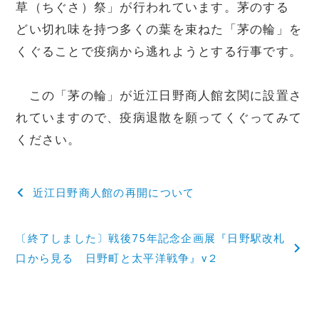
草（ちぐさ）祭」が行われています。茅のする
どい切れ味を持つ多くの葉を束ねた「茅の輪」を
くぐることで疫病から逃れようとする行事です。
この「茅の輪」が近江日野商人館玄関に設置さ
れていますので、疫病退散を願ってくぐってみて
ください。
投
近江日野商人館の再開について
稿
〔終了しました〕戦後75年記念企画展『日野駅改札
ナ
口から見る 日野町と太平洋戦争』v２
ビ
ゲ